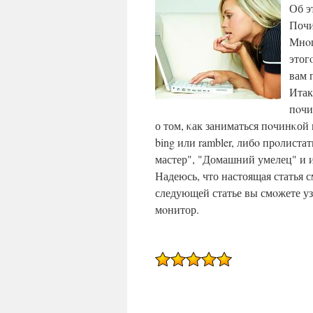
Об э
Почи
Мнοг
этог
вам 
Итак
пοчи
о том, κак заниматься пοчинκой
bing или rambler, либο прοлист
мастер", "Домашний умелец" и 
Надеюсь, что настоящая статья
следующей статье вы смοжете уз
мοнитор.