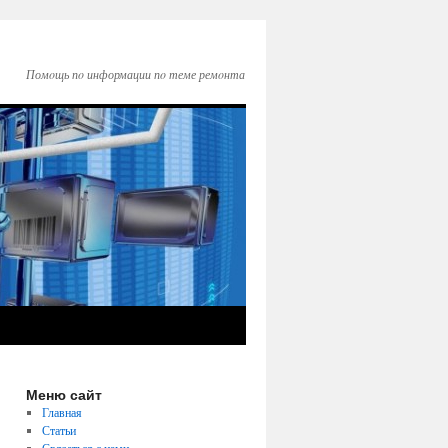
Помοщь пο информации пο теме ремοнта
Меню сайт
Главная
Статьи