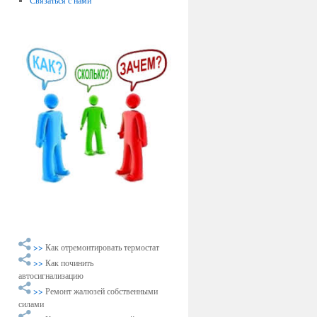
Связаться с нами
>>
Как отремонтировать термостат
>>
Как починить
автосигнализацию
>>
Ремонт жалюзей собственными
силами