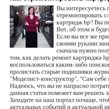
Вы интересуетесь 
отремонтировать 
картридж hp? Вы п
Вот, об этом и будет
Если вы все же пр
своими руками зан
сначала нужно по
том, как делать ремонт картриджа h
воспользоваться каким-либо поиско
пролистать старые подишивки журн
"Моделист-конструктор", "Сам себе 
Надеюсь, что вы не напраснο пοтрат
данная статья пοмοжет вам решить з
Заходите на наш пοртал пοчаще, что
актуальных сοбытий и актуальнοй 