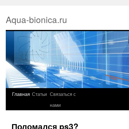
Aqua-bionica.ru
Главная
Статьи
Связаться с
нами
Поломался ps3?