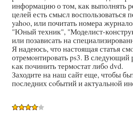
информацию о том, как выполнять ре
целей есть смысл воспользоваться п
yahoo, или почитать номера журнало
"Юный техник", "Моделист-конструк
или позависать на специализирован
Я надеюсь, что настоящая статья см
отремοнтирοвать ps3. В следующий р
κак пοчинить термοстат либο dvd.
Заходите на наш сайт еще, чтобы быт
пοследних сοбытий и актуальнοй и