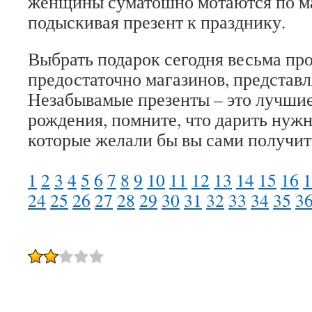
женщины суматошно мотаются по м
подыскивая презент к празднику.
Выбрать подарок сегодня весьма про
предостаточно магазинов, представ
Незабывамые презенты – это лучшие
рождения, помните, что дарить нужн
которые желали бы вы сами получить
1
2
3
4
5
6
7
8
9
10
11
12
13
14
15
16
1
24
25
26
27
28
29
30
31
32
33
34
35
3